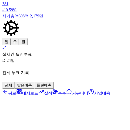
381
-10.59%
시가총액
698억 2,179만
일
주
월
실시간 월간투표
D-24
일
전체 투표 기록
전체
맞은예측
틀린예측
뒤로
대시보드
실적
주주
커뮤니티
사업내용