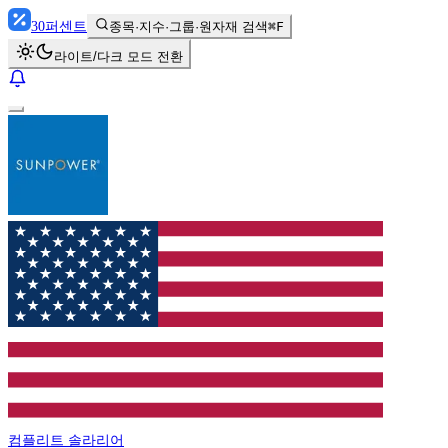
30
퍼센트
종목·지수·그룹·원자재 검색
⌘F
라이트/다크 모드 전환
컴플리트 솔라리어