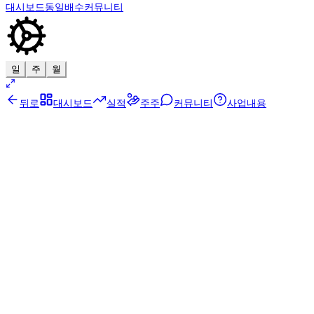
대시보드
동일배수
커뮤니티
일
주
월
뒤로
대시보드
실적
주주
커뮤니티
사업내용