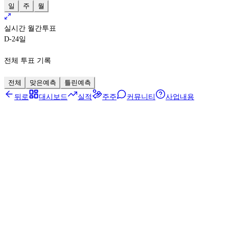
일
주
월
실시간 월간투표
D-24
일
전체 투표 기록
전체
맞은예측
틀린예측
뒤로
대시보드
실적
주주
커뮤니티
사업내용