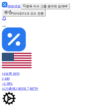
30
퍼센트
종목·지수·그룹·원자재 검색
⌘F
라이트/다크 모드 전환
너브젠 파마
2,440
+2.38%
시가총액
2,005억 7,887만