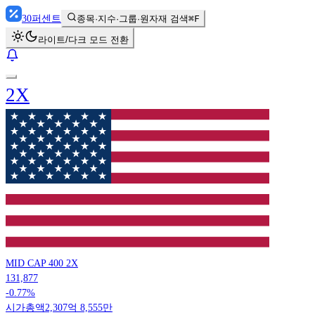
30
퍼센트
종목·지수·그룹·원자재 검색
⌘F
라이트/다크 모드 전환
2X
MID CAP 400 2X
131,877
-0.77%
시가총액
2,307억 8,555만