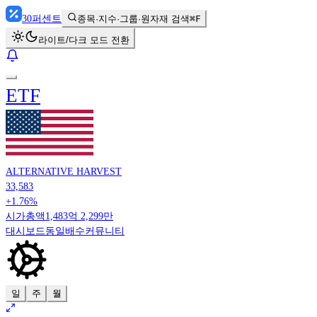
30
퍼센트
종목·지수·그룹·원자재 검색
⌘F
라이트/다크 모드 전환
ETF
ALTERNATIVE HARVEST
33,583
+1.76%
시가총액
1,483억 2,299만
대시보드
동일배수
커뮤니티
일
주
월