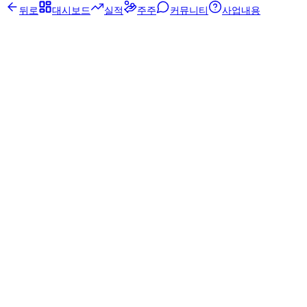
뒤로
대시보드
실적
주주
커뮤니티
사업내용