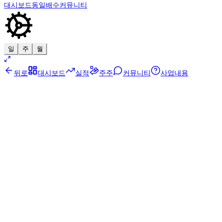
대시보드
동일배수
커뮤니티
일
주
월
뒤로
대시보드
실적
주주
커뮤니티
사업내용