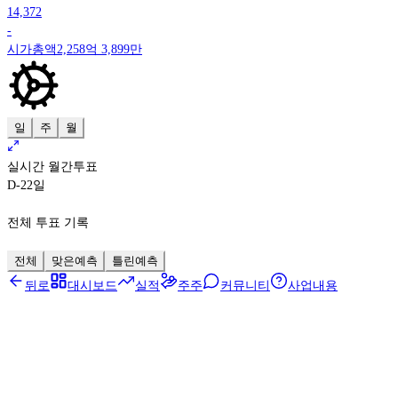
14,372
-
시가총액
2,258억 3,899만
일
주
월
실시간 월간투표
D-22
일
전체 투표 기록
전체
맞은예측
틀린예측
뒤로
대시보드
실적
주주
커뮤니티
사업내용