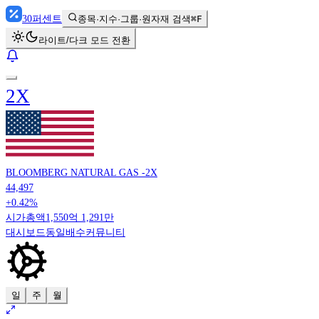
30
퍼센트
종목·지수·그룹·원자재 검색
⌘F
라이트/다크 모드 전환
2X
BLOOMBERG NATURAL GAS -2X
44,497
+0.42%
시가총액
1,550억 1,291만
대시보드
동일배수
커뮤니티
일
주
월