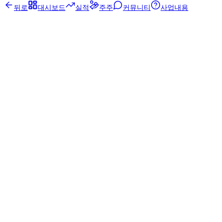
뒤로
대시보드
실적
주주
커뮤니티
사업내용