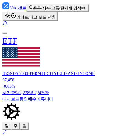
30
퍼센트
종목·지수·그룹·원자재 검색
⌘F
라이트/다크 모드 전환
ETF
IBONDS 2030 TERM HIGH YIELD AND INCOME
37,458
-0.03%
시가총액
2,228억 7,505만
대시보드
동일배수
커뮤니티
일
주
월