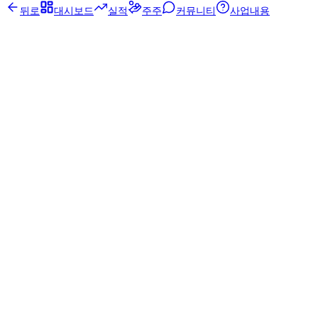
뒤로
대시보드
실적
주주
커뮤니티
사업내용