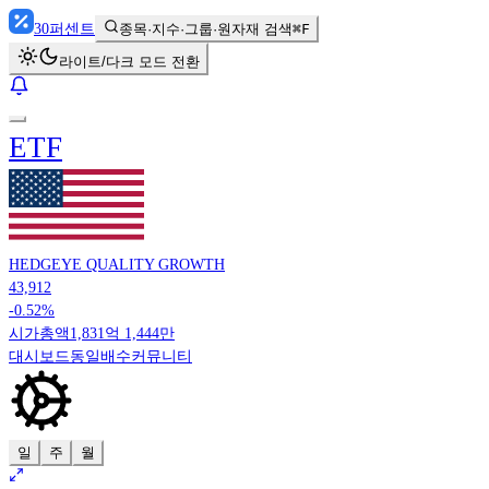
30
퍼센트
종목·지수·그룹·원자재 검색
⌘F
라이트/다크 모드 전환
ETF
HEDGEYE QUALITY GROWTH
43,912
-0.52%
시가총액
1,831억 1,444만
대시보드
동일배수
커뮤니티
일
주
월