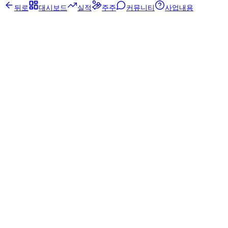
뒤로
대시보드
실적
주주
커뮤니티
사업내용