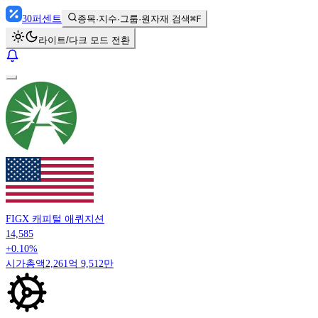
30
퍼센트
종목·지수·그룹·원자재 검색
⌘F
라이트/다크 모드 전환
FIGX 캐피털 애퀴지션
14,585
+0.10%
시가총액
2,261억 9,512만