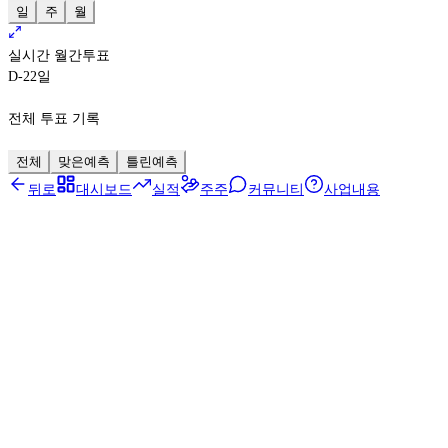
일
주
월
실시간 월간투표
D-22
일
전체 투표 기록
전체
맞은예측
틀린예측
뒤로
대시보드
실적
주주
커뮤니티
사업내용