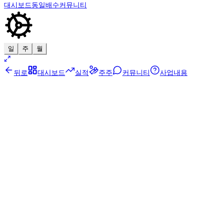
대시보드
동일배수
커뮤니티
일
주
월
뒤로
대시보드
실적
주주
커뮤니티
사업내용