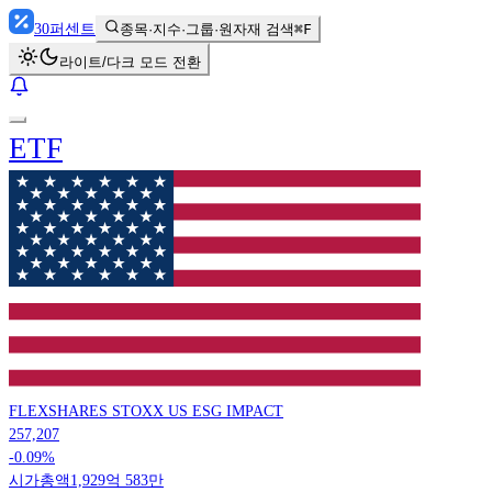
30
퍼센트
종목·지수·그룹·원자재 검색
⌘F
라이트/다크 모드 전환
ETF
FLEXSHARES STOXX US ESG IMPACT
257,207
-0.09%
시가총액
1,929억 583만