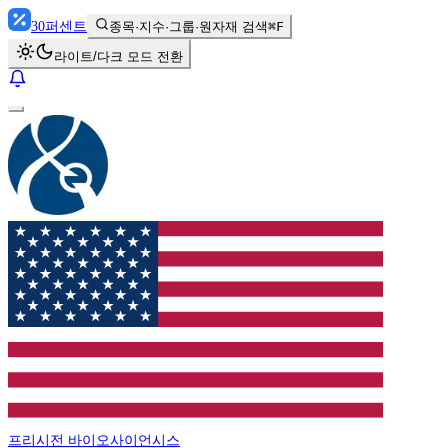
30
퍼센트
종목·지수·그룹·원자재 검색
⌘F
라이트/다크 모드 전환
프리시전 바이오사이언시스