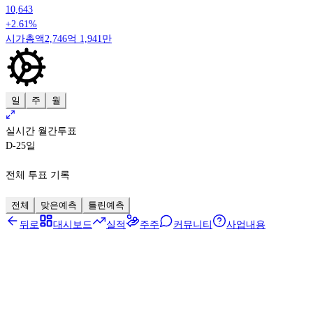
10,643
+2.61%
시가총액
2,746억 1,941만
일
주
월
실시간 월간투표
D-25
일
전체 투표 기록
전체
맞은예측
틀린예측
뒤로
대시보드
실적
주주
커뮤니티
사업내용