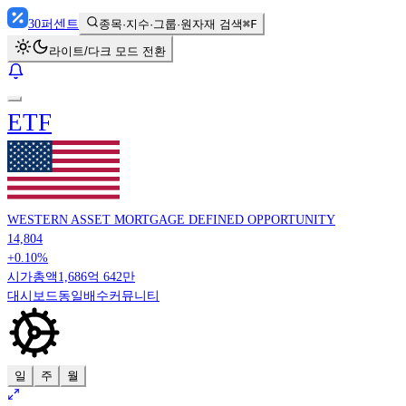
30
퍼센트
종목·지수·그룹·원자재 검색
⌘F
라이트/다크 모드 전환
ETF
WESTERN ASSET MORTGAGE DEFINED OPPORTUNITY
14,804
+0.10%
시가총액
1,686억 642만
대시보드
동일배수
커뮤니티
일
주
월