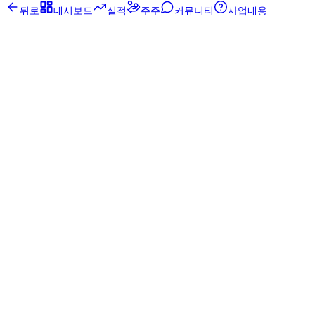
뒤로
대시보드
실적
주주
커뮤니티
사업내용