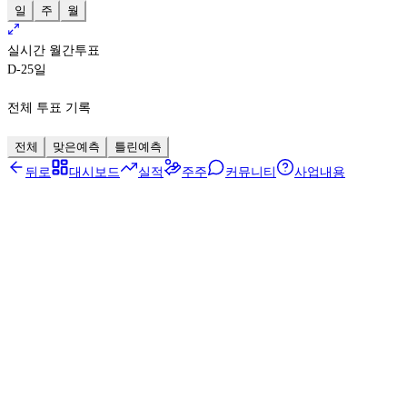
일
주
월
실시간 월간투표
D-25
일
전체 투표 기록
전체
맞은예측
틀린예측
뒤로
대시보드
실적
주주
커뮤니티
사업내용