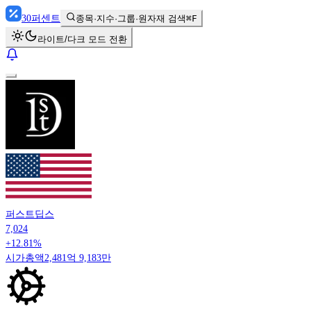
30
퍼센트
종목·지수·그룹·원자재 검색
⌘F
라이트/다크 모드 전환
퍼스트딥스
7,024
+12.81%
시가총액
2,481억 9,183만