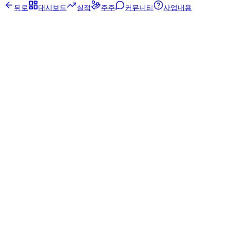
뒤로
대시보드
실적
주주
커뮤니티
사업내용