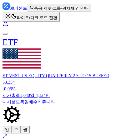
30
퍼센트
종목·지수·그룹·원자재 검색
⌘F
라이트/다크 모드 전환
ETF
FT VEST US EQUITY QUARTERLY 2.5 TO 15 BUFFER
53,354
-0.06%
시가총액
1,040억 4,124만
대시보드
동일배수
커뮤니티
일
주
월