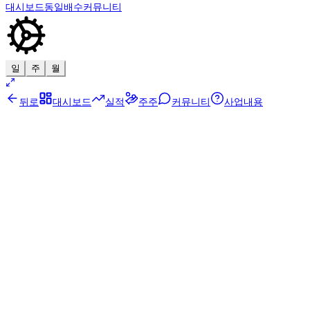
대시보드
동일배수
커뮤니티
일
주
월
뒤로
대시보드
실적
주주
커뮤니티
사업내용