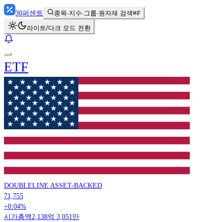
30
퍼센트
종목·지수·그룹·원자재 검색
⌘F
라이트/다크 모드 전환
ETF
DOUBLELINE ASSET-BACKED
71,755
+0.04%
시가총액
2,138억 3,051만