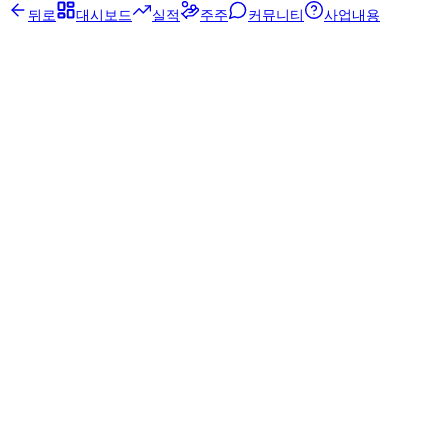
뒤로
대시보드
실적
주주
커뮤니티
사업내용