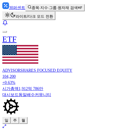
30
퍼센트
종목·지수·그룹·원자재 검색
⌘F
라이트/다크 모드 전환
ETF
ADVISORSHARES FOCUSED EQUITY
104,200
+0.63%
시가총액
1,912억 786만
대시보드
동일배수
커뮤니티
일
주
월