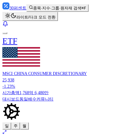
30
퍼센트
종목·지수·그룹·원자재 검색
⌘F
라이트/다크 모드 전환
ETF
MSCI CHINA CONSUMER DISCRETIONARY
25,938
-1.23%
시가총액
1,768억 6,480만
대시보드
동일배수
커뮤니티
일
주
월