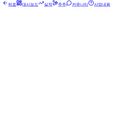
뒤로
대시보드
실적
주주
커뮤니티
사업내용