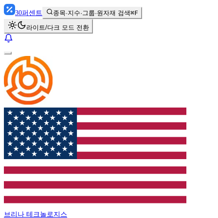
30
퍼센트
종목·지수·그룹·원자재 검색
⌘F
라이트/다크 모드 전환
브리나 테크놀로지스