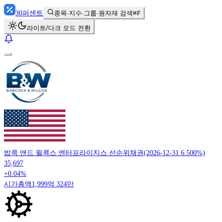
30
퍼센트
종목·지수·그룹·원자재 검색
⌘F
라이트/다크 모드 전환
밥콕 앤드 윌콕스 엔터프라이지스 선순위채권(2026-12-31 6.500%)
35,697
+0.04%
시가총액
1,999억 324만