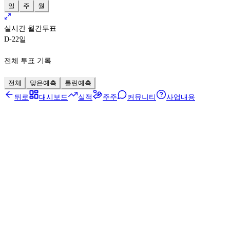
일
주
월
실시간 월간투표
D-22
일
전체 투표 기록
전체
맞은예측
틀린예측
뒤로
대시보드
실적
주주
커뮤니티
사업내용