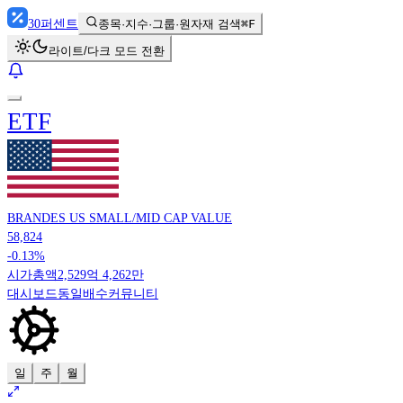
30
퍼센트
종목·지수·그룹·원자재 검색
⌘F
라이트/다크 모드 전환
ETF
BRANDES US SMALL/MID CAP VALUE
58,824
-0.13%
시가총액
2,529억 4,262만
대시보드
동일배수
커뮤니티
일
주
월