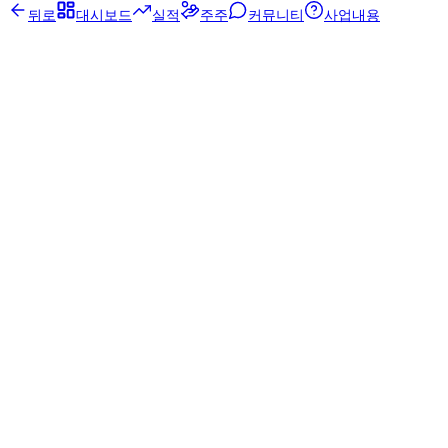
뒤로
대시보드
실적
주주
커뮤니티
사업내용