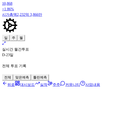
10,868
+1.86%
시가총액
2,232억 3,866만
일
주
월
실시간 월간투표
D-23
일
전체 투표 기록
전체
맞은예측
틀린예측
뒤로
대시보드
실적
주주
커뮤니티
사업내용