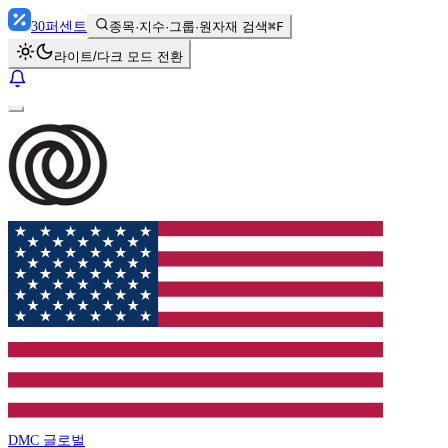
30
퍼센트
종목·지수·그룹·원자재 검색
⌘F
라이트/다크 모드 전환
DMC 글로벌