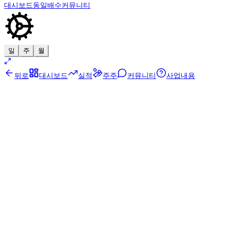
대시보드
동일배수
커뮤니티
일
주
월
뒤로
대시보드
실적
주주
커뮤니티
사업내용