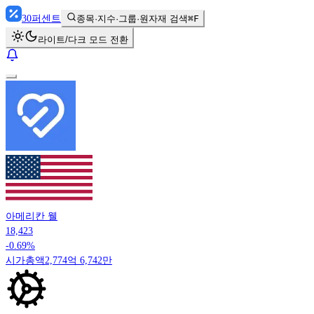
30
퍼센트
종목·지수·그룹·원자재 검색
⌘F
라이트/다크 모드 전환
아메리칸 웰
18,423
-0.69%
시가총액
2,774억 6,742만