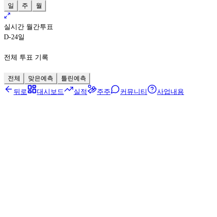
일
주
월
실시간 월간투표
D-24
일
전체 투표 기록
전체
맞은예측
틀린예측
뒤로
대시보드
실적
주주
커뮤니티
사업내용