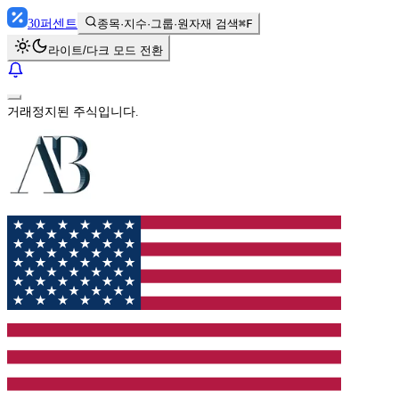
30
퍼센트
종목·지수·그룹·원자재 검색
⌘F
라이트/다크 모드 전환
거래정지된 주식입니다.