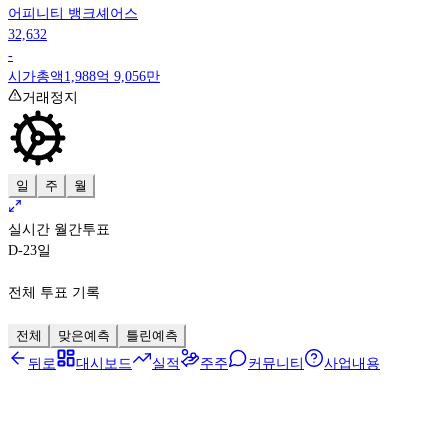
어피니티 뱅크셰어스
32,632
-
시가총액
1,988억 9,056만
거래정지
일
주
월
실시간 월간투표
D-23
일
전체 투표 기록
전체
맞은예측
틀린예측
뒤로
대시보드
실적
주주
커뮤니티
사업내용