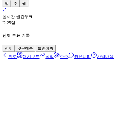
일
주
월
실시간 월간투표
D-25
일
전체 투표 기록
전체
맞은예측
틀린예측
뒤로
대시보드
실적
주주
커뮤니티
사업내용