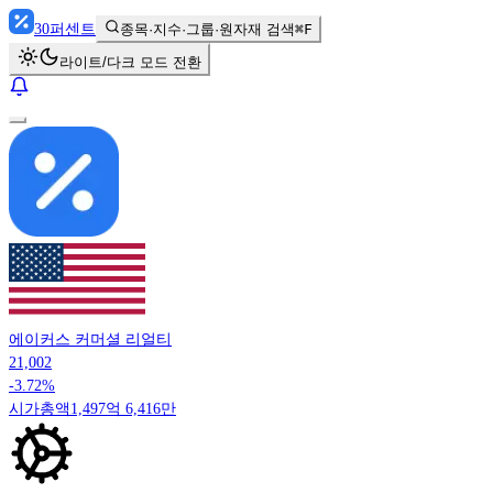
30
퍼센트
종목·지수·그룹·원자재 검색
⌘F
라이트/다크 모드 전환
에이커스 커머셜 리얼티
21,002
-3.72%
시가총액
1,497억 6,416만