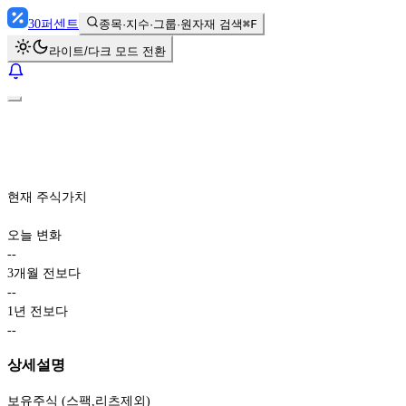
30
퍼센트
종목·지수·그룹·원자재 검색
⌘F
라이트/다크 모드 전환
현재 주식가치
오늘 변화
-
-
3개월 전보다
-
-
1년 전보다
-
-
상세설명
보유주식 (스팩,리츠제외)