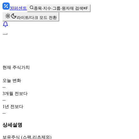
30
퍼센트
종목·지수·그룹·원자재 검색
⌘F
라이트/다크 모드 전환
현재 주식가치
오늘 변화
-
-
3개월 전보다
-
-
1년 전보다
-
-
상세설명
보유주식 (스팩,리츠제외)