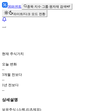
30
퍼센트
종목·지수·그룹·원자재 검색
⌘F
라이트/다크 모드 전환
현재 주식가치
오늘 변화
-
-
3개월 전보다
-
-
1년 전보다
-
-
상세설명
보유주식 (스팩,리츠제외)