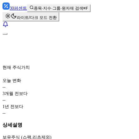
30
퍼센트
종목·지수·그룹·원자재 검색
⌘F
라이트/다크 모드 전환
현재 주식가치
오늘 변화
-
-
3개월 전보다
-
-
1년 전보다
-
-
상세설명
보유주식 (스팩,리츠제외)