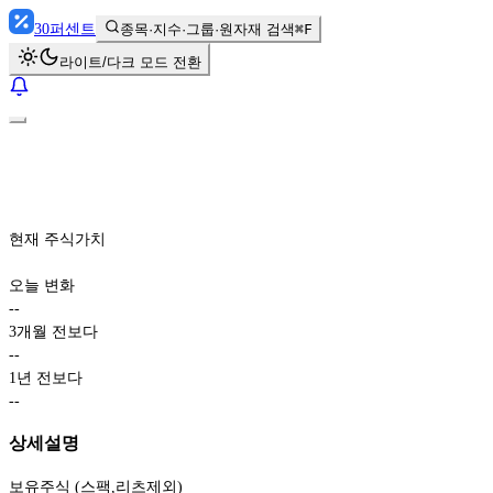
30
퍼센트
종목·지수·그룹·원자재 검색
⌘F
라이트/다크 모드 전환
현재 주식가치
오늘 변화
-
-
3개월 전보다
-
-
1년 전보다
-
-
상세설명
보유주식 (스팩,리츠제외)