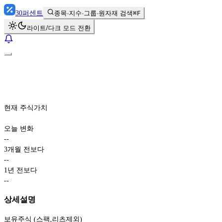
30
퍼센트
종목·지수·그룹·원자재 검색
⌘F
라이트/다크 모드 전환
현재 주식가치
오늘 변화
-
-
3개월 전보다
-
-
1년 전보다
-
-
상세설명
보유주식 (스팩,리츠제외)