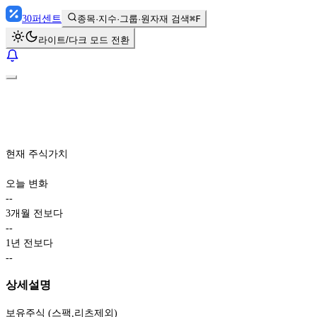
30
퍼센트
종목·지수·그룹·원자재 검색
⌘F
라이트/다크 모드 전환
현재 주식가치
오늘 변화
-
-
3개월 전보다
-
-
1년 전보다
-
-
상세설명
보유주식 (스팩,리츠제외)