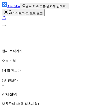
30
퍼센트
종목·지수·그룹·원자재 검색
⌘F
라이트/다크 모드 전환
현재 주식가치
오늘 변화
-
-
3개월 전보다
-
-
1년 전보다
-
-
상세설명
보유주식 (스팩,리츠제외)