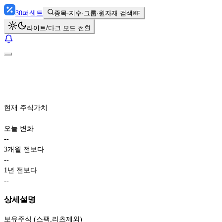
30
퍼센트
종목·지수·그룹·원자재 검색
⌘F
라이트/다크 모드 전환
현재 주식가치
오늘 변화
-
-
3개월 전보다
-
-
1년 전보다
-
-
상세설명
보유주식 (스팩,리츠제외)