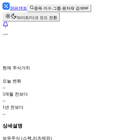
30
퍼센트
종목·지수·그룹·원자재 검색
⌘F
라이트/다크 모드 전환
현재 주식가치
오늘 변화
-
-
3개월 전보다
-
-
1년 전보다
-
-
상세설명
보유주식 (스팩,리츠제외)