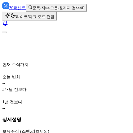
30
퍼센트
종목·지수·그룹·원자재 검색
⌘F
라이트/다크 모드 전환
현재 주식가치
오늘 변화
-
-
3개월 전보다
-
-
1년 전보다
-
-
상세설명
보유주식 (스팩,리츠제외)