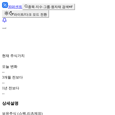
30
퍼센트
종목·지수·그룹·원자재 검색
⌘F
라이트/다크 모드 전환
현재 주식가치
오늘 변화
-
-
3개월 전보다
-
-
1년 전보다
-
-
상세설명
보유주식 (스팩,리츠제외)