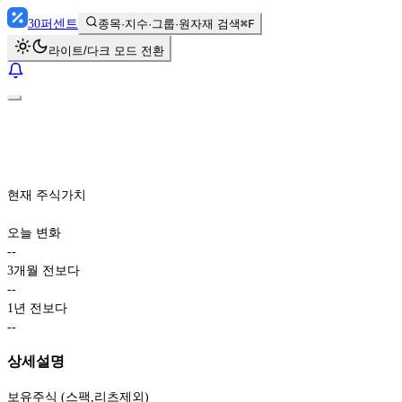
30
퍼센트
종목·지수·그룹·원자재 검색
⌘F
라이트/다크 모드 전환
현재 주식가치
오늘 변화
-
-
3개월 전보다
-
-
1년 전보다
-
-
상세설명
보유주식 (스팩,리츠제외)