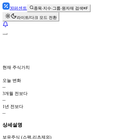
30
퍼센트
종목·지수·그룹·원자재 검색
⌘F
라이트/다크 모드 전환
현재 주식가치
오늘 변화
-
-
3개월 전보다
-
-
1년 전보다
-
-
상세설명
보유주식 (스팩,리츠제외)