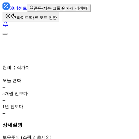
30
퍼센트
종목·지수·그룹·원자재 검색
⌘F
라이트/다크 모드 전환
현재 주식가치
오늘 변화
-
-
3개월 전보다
-
-
1년 전보다
-
-
상세설명
보유주식 (스팩,리츠제외)