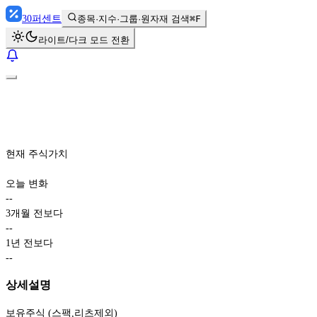
30
퍼센트
종목·지수·그룹·원자재 검색
⌘F
라이트/다크 모드 전환
현재 주식가치
오늘 변화
-
-
3개월 전보다
-
-
1년 전보다
-
-
상세설명
보유주식 (스팩,리츠제외)