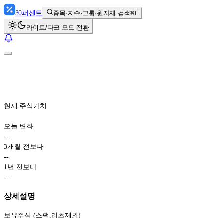
30
퍼센트
종목·지수·그룹·원자재 검색
⌘F
라이트/다크 모드 전환
현재 주식가치
오늘 변화
-
-
3개월 전보다
-
-
1년 전보다
-
-
상세설명
보유주식 (스팩,리츠제외)