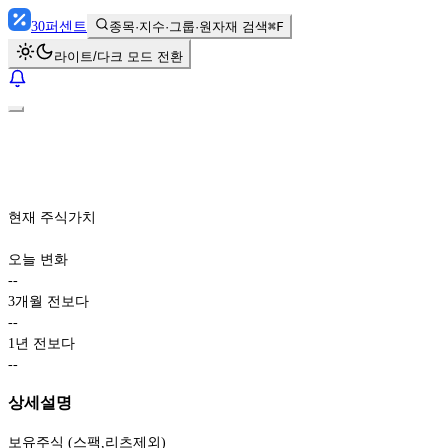
30
퍼센트
종목·지수·그룹·원자재 검색
⌘F
라이트/다크 모드 전환
현재 주식가치
오늘 변화
-
-
3개월 전보다
-
-
1년 전보다
-
-
상세설명
보유주식 (스팩,리츠제외)