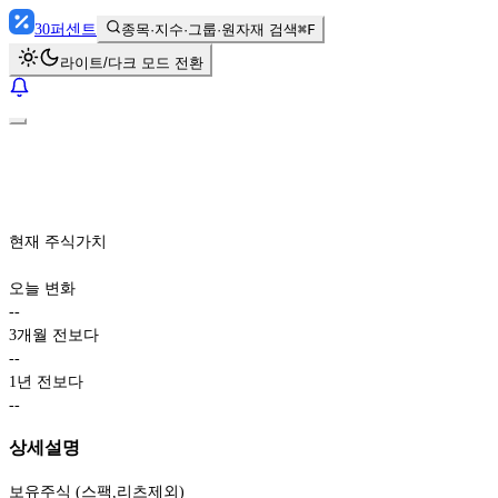
30
퍼센트
종목·지수·그룹·원자재 검색
⌘F
라이트/다크 모드 전환
현재 주식가치
오늘 변화
-
-
3개월 전보다
-
-
1년 전보다
-
-
상세설명
보유주식 (스팩,리츠제외)