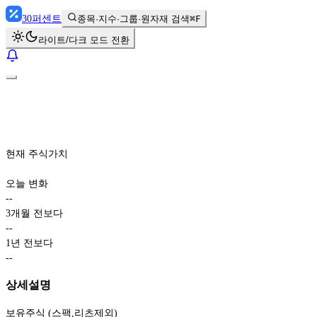
30
퍼센트
종목·지수·그룹·원자재 검색
⌘F
라이트/다크 모드 전환
현재 주식가치
오늘 변화
-
-
3개월 전보다
-
-
1년 전보다
-
-
상세설명
보유주식 (스팩,리츠제외)