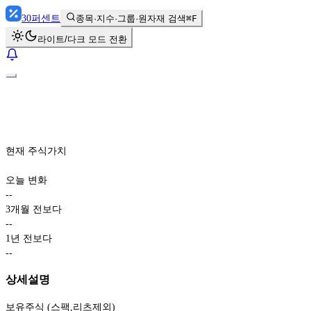
30
퍼센트
종목·지수·그룹·원자재 검색
⌘F
라이트/다크 모드 전환
현재 주식가치
오늘 변화
-
-
3개월 전보다
-
-
1년 전보다
-
-
상세설명
보유주식 (스팩,리츠제외)