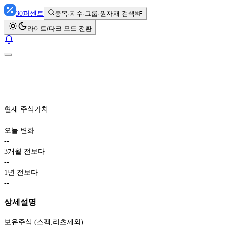
30
퍼센트
종목·지수·그룹·원자재 검색
⌘F
라이트/다크 모드 전환
현재 주식가치
오늘 변화
-
-
3개월 전보다
-
-
1년 전보다
-
-
상세설명
보유주식 (스팩,리츠제외)