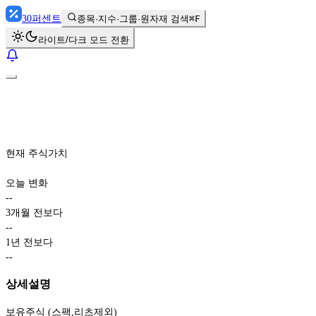
30
퍼센트
종목·지수·그룹·원자재 검색
⌘F
라이트/다크 모드 전환
현재 주식가치
오늘 변화
-
-
3개월 전보다
-
-
1년 전보다
-
-
상세설명
보유주식 (스팩,리츠제외)